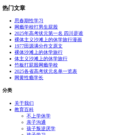
热门文章
思春期性学习
网瘾学校打男生屁股
2025年高考状元第一名 四川是谁
裸体主义沙滩上的休学旅行漫画
1977田源满分作文原文
裸体沙滩上的休学旅行
体主义沙滩上的休学旅行
竹板打屁股网瘾学校
2025各省高考状元名单一览表
网黄性瘾学长
分类
关于我们
教育百科
不上学休学
亲子沟通
孩子叛逆厌学
孩子学习