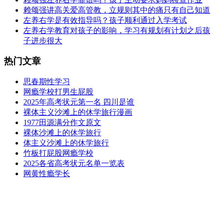
赖颂强讲高关爱高管教，立规则其中的痛只有自己知道
左养右学是有效指导吗？孩子顺利通过入学考试
左养右学教育对孩子的影响，学习有规划有计划之后孩
子进步很大
热门文章
思春期性学习
网瘾学校打男生屁股
2025年高考状元第一名 四川是谁
裸体主义沙滩上的休学旅行漫画
1977田源满分作文原文
裸体沙滩上的休学旅行
体主义沙滩上的休学旅行
竹板打屁股网瘾学校
2025各省高考状元名单一览表
网黄性瘾学长