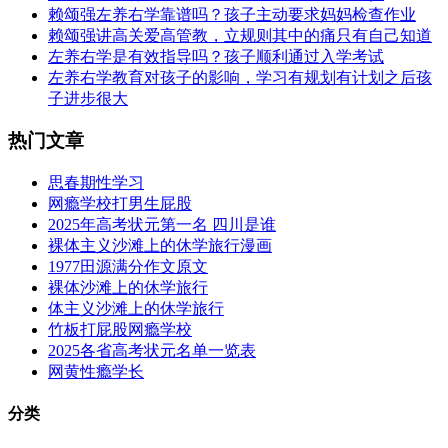
赖颂强左养右学靠谱吗？孩子主动要求妈妈检查作业
赖颂强讲高关爱高管教，立规则其中的痛只有自己知道
左养右学是有效指导吗？孩子顺利通过入学考试
左养右学教育对孩子的影响，学习有规划有计划之后孩
子进步很大
热门文章
思春期性学习
网瘾学校打男生屁股
2025年高考状元第一名 四川是谁
裸体主义沙滩上的休学旅行漫画
1977田源满分作文原文
裸体沙滩上的休学旅行
体主义沙滩上的休学旅行
竹板打屁股网瘾学校
2025各省高考状元名单一览表
网黄性瘾学长
分类