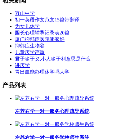
相关新闻
容山中学
初一英语作文范文15篇带翻译
为女儿休学
园长心理辅导记录表20篇
厦门抑郁症医院哪家好
抑郁症生物谷
儿童厌学严重
君子喻于义,小人喻于利意思是什么
讲厌学
胃出血能办理休学吗大学
产品列表
左养右学一对一服务心理疏导系统
左养右学一对一服务学校师生系统