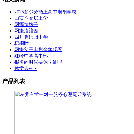
2025多少分能上高中襄阳学校
西安不卖房上学
网瘾辣妹子
网瘾溜溜酱
四川省绵阳中学
梧桐叶
网瘾父子电影全集观看
红岭中学高中部
报名的时候要休学证吗
休学去whv
产品列表