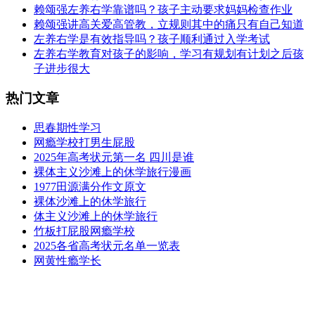
赖颂强左养右学靠谱吗？孩子主动要求妈妈检查作业
赖颂强讲高关爱高管教，立规则其中的痛只有自己知道
左养右学是有效指导吗？孩子顺利通过入学考试
左养右学教育对孩子的影响，学习有规划有计划之后孩
子进步很大
热门文章
思春期性学习
网瘾学校打男生屁股
2025年高考状元第一名 四川是谁
裸体主义沙滩上的休学旅行漫画
1977田源满分作文原文
裸体沙滩上的休学旅行
体主义沙滩上的休学旅行
竹板打屁股网瘾学校
2025各省高考状元名单一览表
网黄性瘾学长