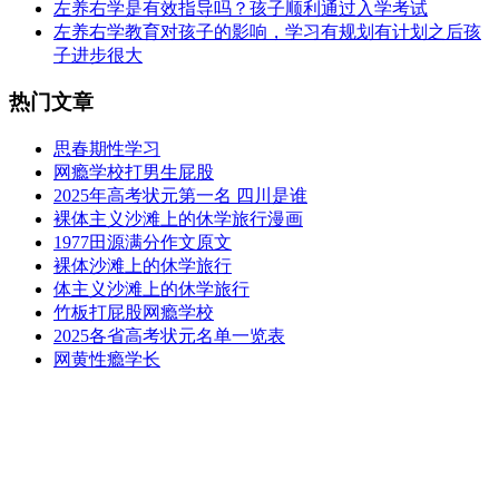
左养右学是有效指导吗？孩子顺利通过入学考试
左养右学教育对孩子的影响，学习有规划有计划之后孩
子进步很大
热门文章
思春期性学习
网瘾学校打男生屁股
2025年高考状元第一名 四川是谁
裸体主义沙滩上的休学旅行漫画
1977田源满分作文原文
裸体沙滩上的休学旅行
体主义沙滩上的休学旅行
竹板打屁股网瘾学校
2025各省高考状元名单一览表
网黄性瘾学长